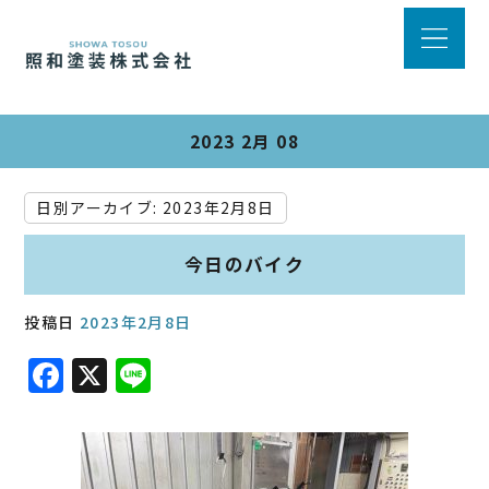
2023 2月 08
日別アーカイブ:
2023年2月8日
今日のバイク
投稿日
2023年2月8日
F
X
Li
a
n
c
e
e