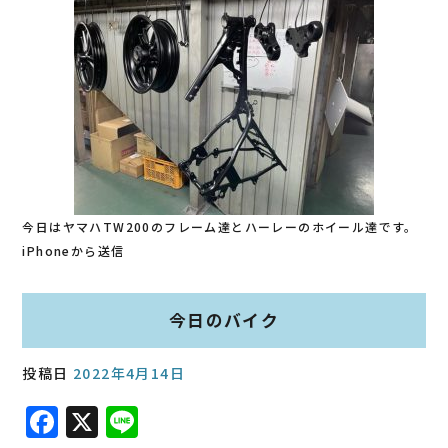
今日はヤマハTW200のフレーム達とハーレーのホイール達です。
iPhoneから送信
今日のバイク
投稿日
2022年4月14日
F
X
Li