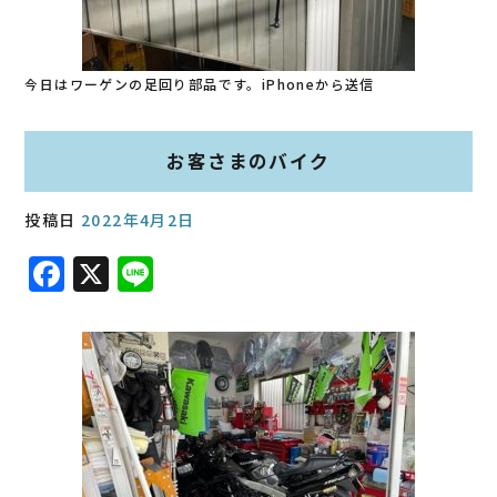
今日はワーゲンの足回り部品です。iPhoneから送信
お客さまのバイク
投稿日
2022年4月2日
F
X
Li
a
n
c
e
e
b
o
o