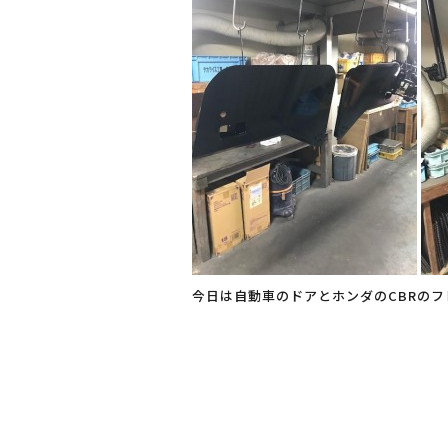
c
e
e
b
o
o
k
今日は自動車のドアとホンダのCBRのフレ