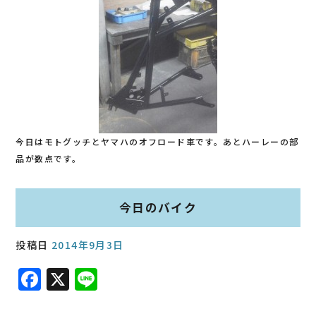
今日はモトグッチとヤマハのオフロード車です。あとハーレーの部
品が数点です。
今日のバイク
投稿日
2014年9月3日
F
X
Li
a
n