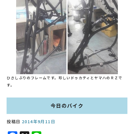
b
o
o
k
ひさしぶりのフレームです。珍しいドゥカティとヤマハのＲＺで
す。
今日のバイク
投稿日
2014年9月11日