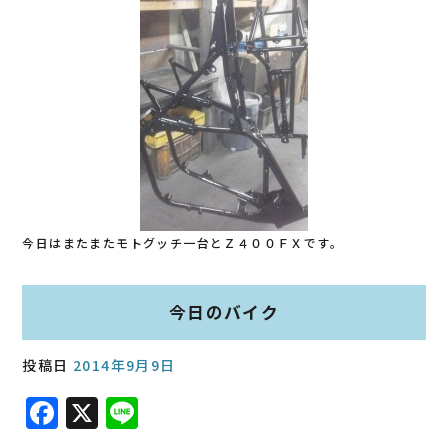
今日はまたまたモトグッチ一台とＺ４００ＦＸです。
今日のバイク
投稿日
2014年9月9日
F
X
Li
a
n