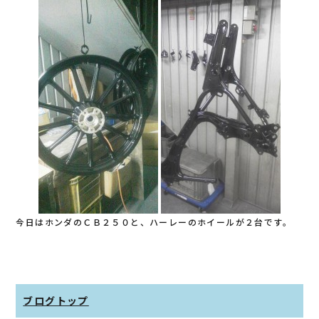
c
e
e
b
o
o
k
今日はホンダのＣＢ２５０と、ハーレーのホイールが２台です。
ブログトップ