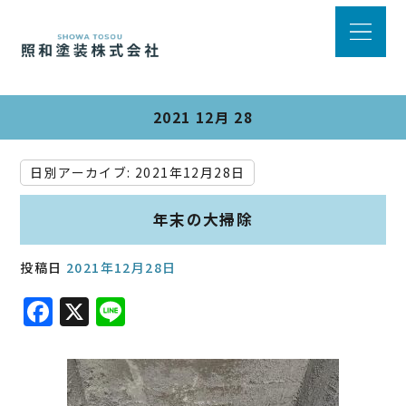
2021 12月 28
日別アーカイブ:
2021年12月28日
年末の大掃除
投稿日
2021年12月28日
F
X
Li
a
n
c
e
e