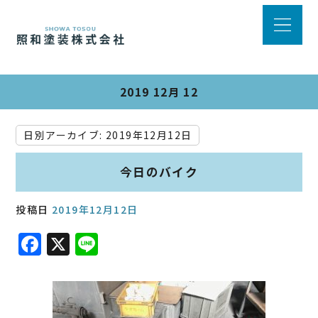
2019 12月 12
日別アーカイブ:
2019年12月12日
今日のバイク
投稿日
2019年12月12日
F
X
Li
a
n
c
e
e