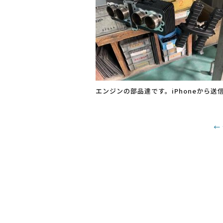
エンジンの部品達です。iPhoneから送
←