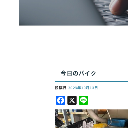
今日のバイク
投稿日
2023年10月13日
F
X
Li
a
n
c
e
e