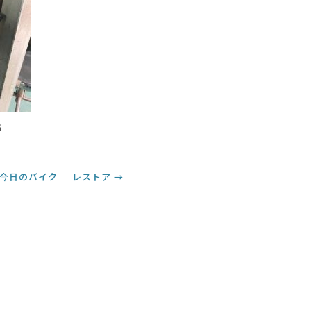
信
今日のバイク
レストア
→