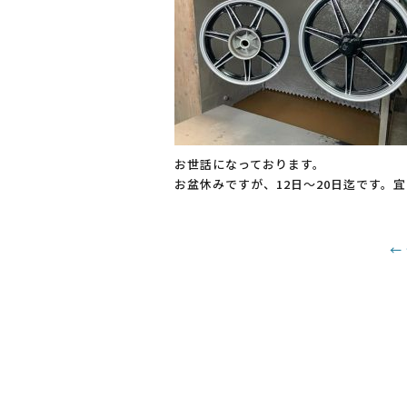
b
o
o
k
お世話になっております。
お盆休みですが、12日〜20日迄です。宜
←