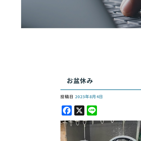
お盆休み
投稿日
2023年8月4日
F
X
Li
a
n
c
e
e