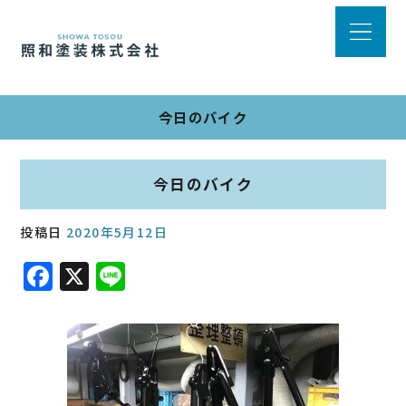
今日のバイク
今日のバイク
投稿日
2020年5月12日
F
X
Li
a
n
c
e
e
b