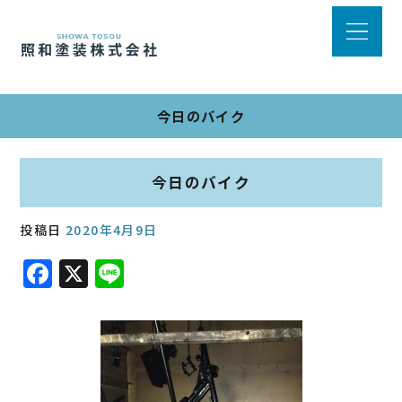
今日のバイク
今日のバイク
投稿日
2020年4月9日
F
X
Li
a
n
c
e
e
b